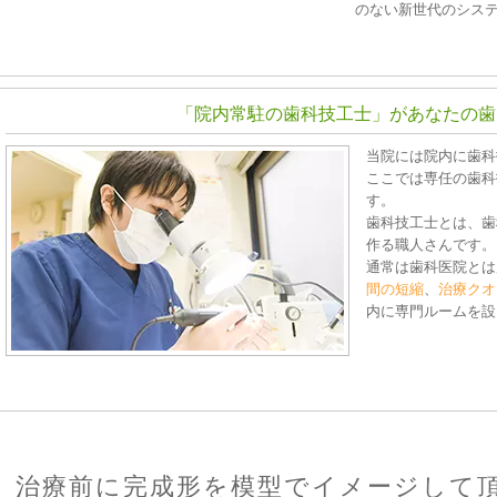
のない新世代のシス
「院内常駐の歯科技工士」が
あなたの歯
当院には院内に歯科
ここでは専任の歯科
す。
歯科技工士とは、歯
作る職人さんです。
通常は歯科医院とは
間の短縮
、
治療クオ
内に専門ルームを設
治療前に完成形を模型でイメージして頂