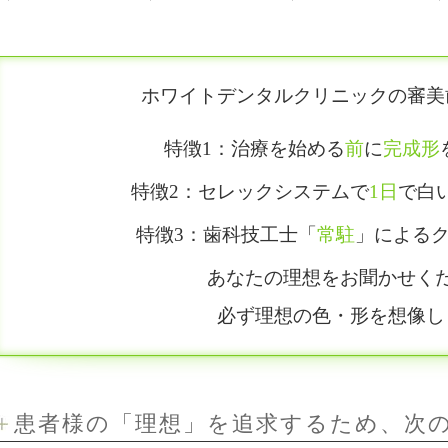
ホワイトデンタルクリニックの
審美
特徴1：
治療を始める
前
に
完成形
科
特徴2：
セレックシステムで
1日
で白
特徴3：
歯科技工士「
常駐
」による
ラント
あなたの理想をお聞かせく
必ず理想の色・形を想像し
科
トニング
患者様の「理想」を追求するため、次
科