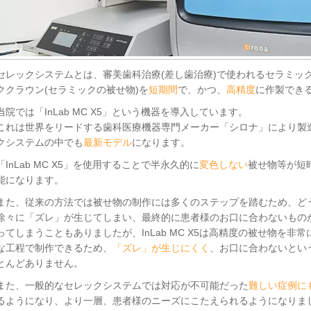
セレックシステムとは、審美歯科治療(差し歯治療)で使われるセラミック
ククラウン(セラミックの被せ物)を
短期間
で、かつ、
高精度
に作製でき
当院では「InLab MC X5」という機器を導入しています。
これは世界をリードする歯科医療機器専門メーカー「シロナ」により製
クシステムの中でも
最新モデル
になります。
「InLab MC X5」を使用することで半永久的に
変色しない
被せ物等が短
能になります。
また、従来の方法では被せ物の制作には多くのステップを踏むため、ど
徐々に「ズレ」が生じてしまい、最終的に患者様のお口に合わないもの
ってしまうこともありましたが、InLab MC X5は高精度の被せ物を非
な工程で制作できるため、
「ズレ」が生じにくく
、お口に合わないとい
とんどありません。
また、一般的なセレックシステムでは対応が不可能だった
難しい症例に
るようになり、より一層、患者様のニーズにこたえられるようになりま