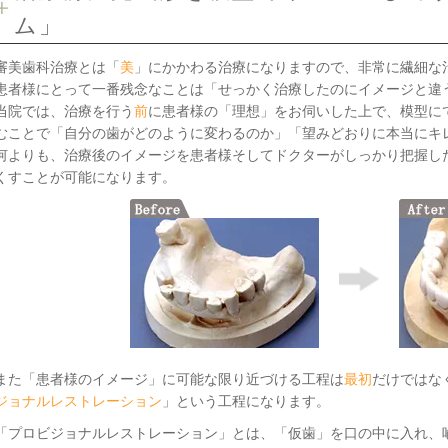
ム」
審美歯科治療とは「
美
」にかかわる治療になりますので、非常に繊細な
患者様にとって一番残念なことは「せっかく治療したのにイメージと違
当院では、治療を行う
前
に患者様の「理想」をお伺いした上で、模型に
むことで「自分の歯がどのように変わるのか」「望みどおりに本当にキ
何よりも、治療後のイメージを患者様そしてドクターがしっかり把握し
くすことが可能になります。
また「患者様のイメージ」に可能な限り近づける工程は
最初
だけではな
ジョナルレストレーション
」という工程になります。
「プロビジョナルレストレーション」とは、「仮歯」を口の中に入れ、