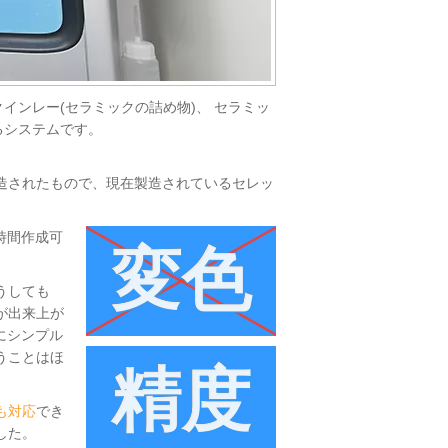
インレー(セラミックの詰め物)、 セラミッ
るシステムです。
造されたもので、現在製造されているセレッ
時間作成可
変色
うしても
が出来上が
常にシンプル
うことはほ
精度
も対応
でき
した。