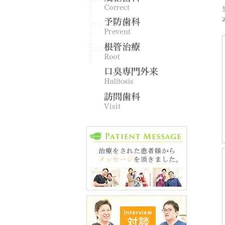
予防歯
根管治
口臭専
訪問歯