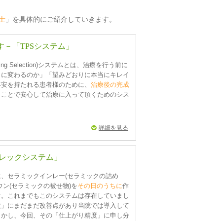
士
」を具体的にご紹介していきます。
す
－「TPSシステム」
lanning Selection)システムとは、治療を行う前に
うに変わるのか」「望みどおりに本当にキレイ
不安を持たれる患者様のために、
治療後の完成
くことで安心して治療に入って頂くためのシス
詳細を見る
セレックシステム」
、セラミックインレー(セラミックの詰め
ウン(セラミックの被せ物)を
その日のうちに
作
す。これまでもこのシステムは存在していまし
度」にまだまだ改善点があり当院では導入して
しかし、今回、その「仕上がり精度」に申し分