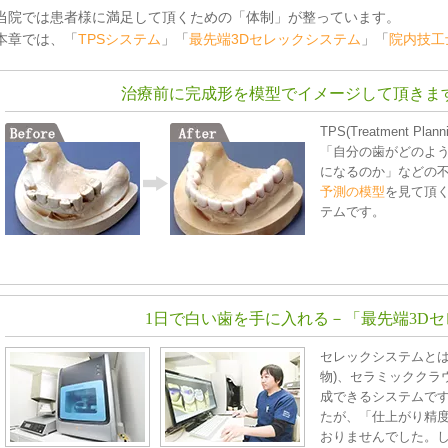
当院では患者様に満足して頂くための「体制」が整っています。
科
本章では、「
TPSシステム
」「
最先端3Dセレックシステム
」「
院内技工
療
治療前に完成形を模型でイメージ
して頂きま
TPS(Treatment P
門外来
「自分の歯がどのよ
になるのか」などの
科
予測の模型
を見て頂
テムです。
1日で白い歯を手に入れる
－「最先端3D
セレックシステムとは
物)、セラミッククラ
成できるシステムで
たが、「仕上がり精
おりませんでした。