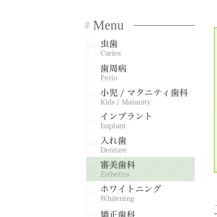
Menu
虫歯
歯周病
小児歯
インプ
入れ歯
審美歯
ホワイ
矯正歯