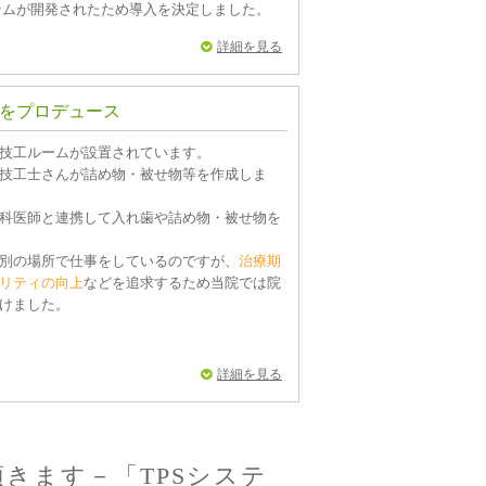
テムが開発されたため導入を決定しました。
詳細を見る
をプロデュース
技工ルームが設置されています。
技工士さんが詰め物・被せ物等を作成しま
科医師と連携して入れ歯や詰め物・被せ物を
別の場所で仕事をしているのですが、
治療期
リティの向上
などを追求するため当院では院
けました。
詳細を見る
きます－「TPSシステ